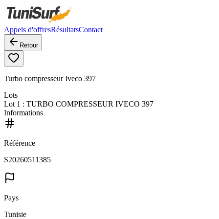
Appels d'offres
Résultats
Contact
Retour
Turbo compresseur Iveco 397
Lots
Lot
1
: TURBO COMPRESSEUR IVECO 397
Informations
Référence
S20260511385
Pays
Tunisie