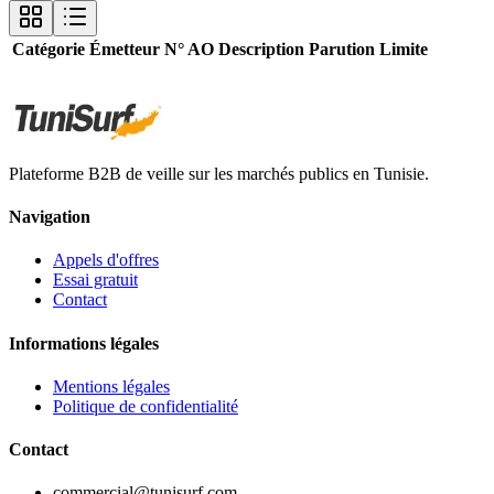
Catégorie
Émetteur
N° AO
Description
Parution
Limite
Plateforme B2B de veille sur les marchés publics en Tunisie.
Navigation
Appels d'offres
Essai gratuit
Contact
Informations légales
Mentions légales
Politique de confidentialité
Contact
commercial@tunisurf.com