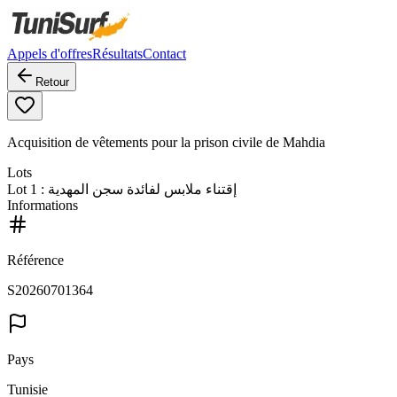
Appels d'offres
Résultats
Contact
Retour
Acquisition de vêtements pour la prison civile de Mahdia
Lots
Lot
1
: إقتناء ملابس لفائدة سجن المهدية
Informations
Référence
S20260701364
Pays
Tunisie