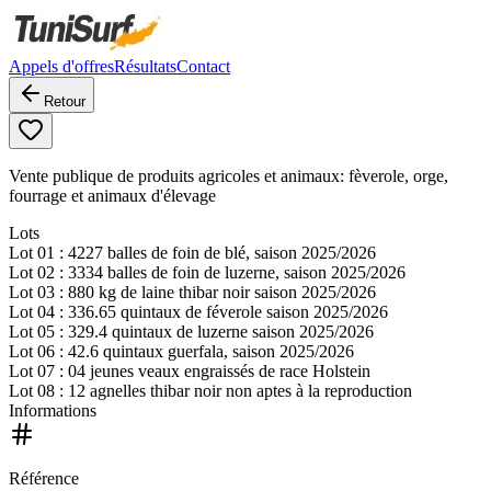
Appels d'offres
Résultats
Contact
Retour
Vente publique de produits agricoles et animaux: fèverole, orge,
fourrage et animaux d'élevage
Lots
Lot
01
: 4227 balles de foin de blé, saison 2025/2026
Lot
02
: 3334 balles de foin de luzerne, saison 2025/2026
Lot
03
: 880 kg de laine thibar noir saison 2025/2026
Lot
04
: 336.65 quintaux de féverole saison 2025/2026
Lot
05
: 329.4 quintaux de luzerne saison 2025/2026
Lot
06
: 42.6 quintaux guerfala, saison 2025/2026
Lot
07
: 04 jeunes veaux engraissés de race Holstein
Lot
08
: 12 agnelles thibar noir non aptes à la reproduction
Informations
Référence