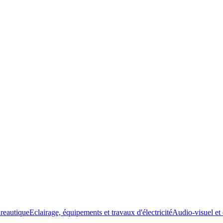
ureautique
Eclairage, équipements et travaux d'électricité
Audio-visuel et