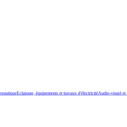
ureautique
Eclairage, équipements et travaux d'électricité
Audio-visuel et