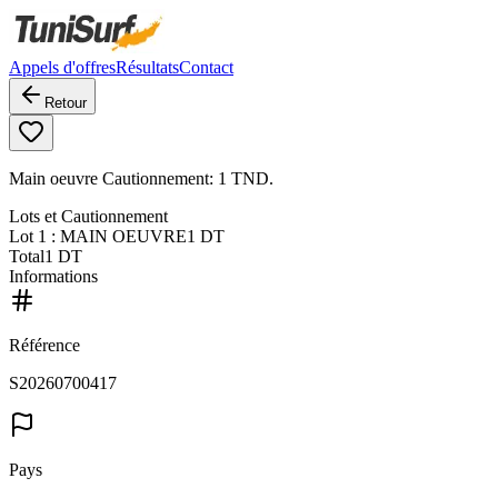
Appels d'offres
Résultats
Contact
Retour
Main oeuvre Cautionnement: 1 TND.
Lots et Cautionnement
Lot
1
: MAIN OEUVRE
1 DT
Total
1 DT
Informations
Référence
S20260700417
Pays