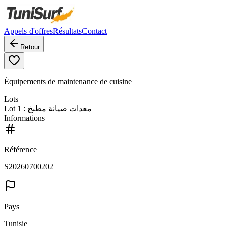
Appels d'offres
Résultats
Contact
Retour
Équipements de maintenance de cuisine
Lots
Lot
1
: معدات صيانة مطبخ
Informations
Référence
S20260700202
Pays
Tunisie