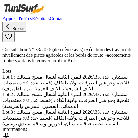
Appels d'offres
Résultats
Contact
Retour
Consultation N° 33/2026 (deuxième avis) exécution des travaux de
nivellement des pistes agricoles et les bords de route «accotements
routiers » dans le gouvernorat du Kef
Lots
Lot
1
: استشارة عدد .33./2026 للمرة الثانية أشغال مسح مسالك
فلاحية وحواشي الطرقات بولاية الكاف (قسط عدد 01: معتمديات
الكاف الشرقية، الكاف الغربية، نبر والطويرف)
Lot
2
: استشارة عدد .33./2026 للمرة الثانية أشغال مسح مسالك
فلاحية وحواشي الطرقات بولاية الكاف (قسط عدد 02: معتمديات
الدهماني، القصور، السرس والجريصة)
Lot
3
: استشارة عدد .33./2026 للمرة الثانية أشغال مسح مسالك
فلاحية وحواشي الطرقات بولاية الكاف (قسط عدد 03: معتمديات
القلعة الخصباء، قلعة سنان،تاجروين وساقية سيدي يوسف)
Informations