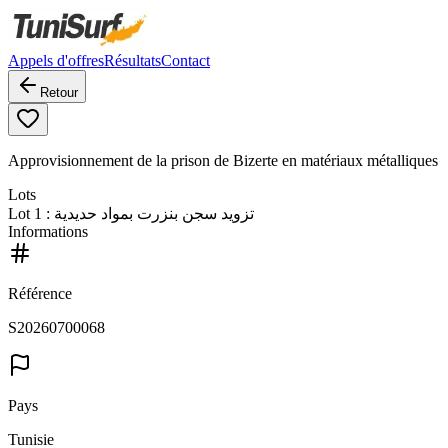
Appels d'offres
Résultats
Contact
Retour
Approvisionnement de la prison de Bizerte en matériaux métalliques
Lots
Lot
1
: تزويد سجن بنزرت بمواد حديدية
Informations
Référence
S20260700068
Pays
Tunisie