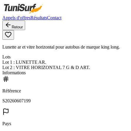
Appels d'offres
Résultats
Contact
Retour
Lunette ar et vitre horizontal pour autobus de marque king long.
Lots
Lot
1
: LUNETTE AR.
Lot
2
: VITRE HORIZONTAL 7 G & D ART.
Informations
Référence
S20260607199
Pays