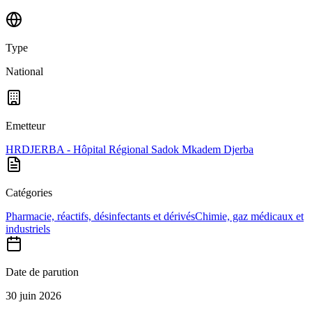
Type
National
Emetteur
HRDJERBA - Hôpital Régional Sadok Mkadem Djerba
Catégories
Pharmacie, réactifs, désinfectants et dérivés
Chimie, gaz médicaux et
industriels
Date de parution
30 juin 2026