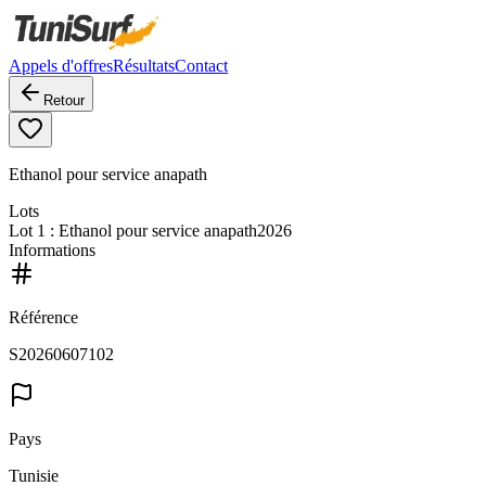
Appels d'offres
Résultats
Contact
Retour
Ethanol pour service anapath
Lots
Lot
1
: Ethanol pour service anapath2026
Informations
Référence
S20260607102
Pays
Tunisie