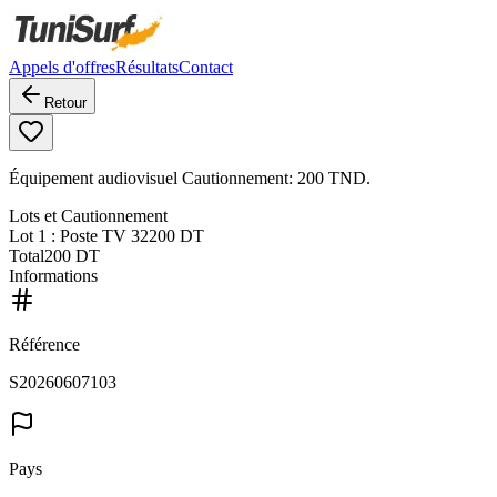
Appels d'offres
Résultats
Contact
Retour
Équipement audiovisuel Cautionnement: 200 TND.
Lots et Cautionnement
Lot
1
: Poste TV 32
200 DT
Total
200 DT
Informations
Référence
S20260607103
Pays