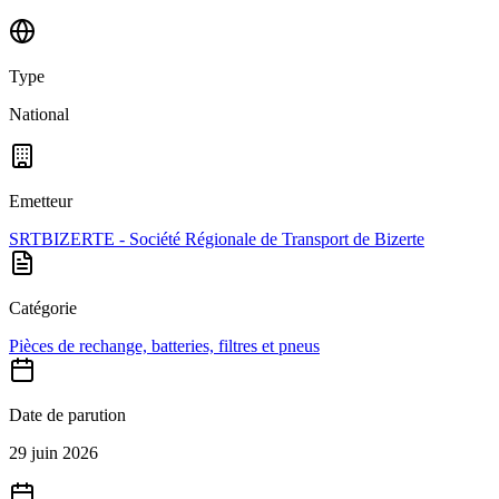
Type
National
Emetteur
SRTBIZERTE - Société Régionale de Transport de Bizerte
Catégorie
Pièces de rechange, batteries, filtres et pneus
Date de parution
29 juin 2026