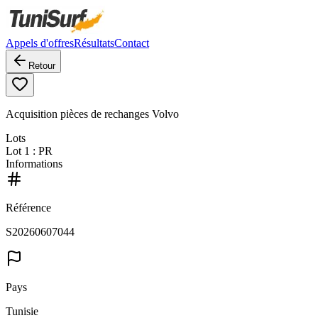
Appels d'offres
Résultats
Contact
Retour
Acquisition pièces de rechanges Volvo
Lots
Lot
1
: PR
Informations
Référence
S20260607044
Pays
Tunisie