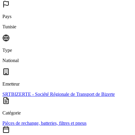
Pays
Tunisie
Type
National
Emetteur
SRTBIZERTE - Société Régionale de Transport de Bizerte
Catégorie
Pièces de rechange, batteries, filtres et pneus