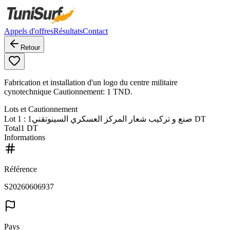
Appels d'offres
Résultats
Contact
Retour
Fabrication et installation d'un logo du centre militaire
cynotechnique Cautionnement: 1 TND.
Lots et Cautionnement
Lot
1
: صنع و تركيب شعار المركز العسكري السينوتقني
1 DT
Total
1 DT
Informations
Référence
S20260606937
Pays