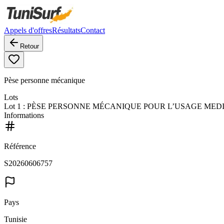
Appels d'offres
Résultats
Contact
Retour
Pèse personne mécanique
Lots
Lot
1
: PÈSE PERSONNE MÉCANIQUE POUR L’USAGE MED
Informations
Référence
S20260606757
Pays
Tunisie