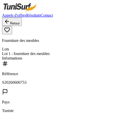
Appels d'offres
Résultats
Contact
Retour
Fourniture des meubles
Lots
Lot
1
: fourniture des meubles
Informations
Référence
S20260606753
Pays
Tunisie