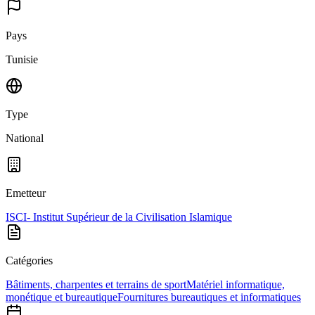
Pays
Tunisie
Type
National
Emetteur
ISCI- Institut Supérieur de la Civilisation Islamique
Catégories
Bâtiments, charpentes et terrains de sport
Matériel informatique,
monétique et bureautique
Fournitures bureautiques et informatiques