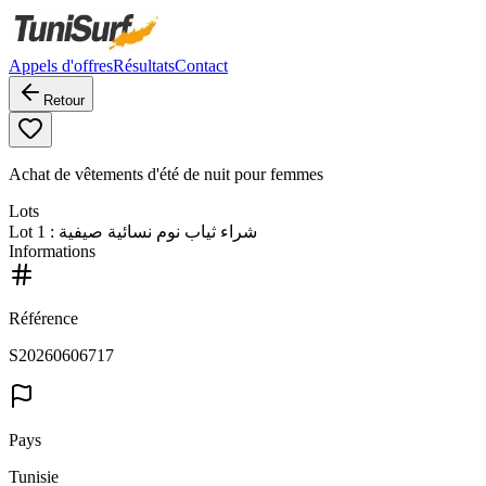
Appels d'offres
Résultats
Contact
Retour
Achat de vêtements d'été de nuit pour femmes
Lots
Lot
1
: شراء ثياب نوم نسائية صيفية
Informations
Référence
S20260606717
Pays
Tunisie