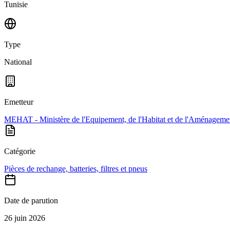
Tunisie
Type
National
Emetteur
MEHAT - Ministère de l'Equipement, de l'Habitat et de l'Aménagemen
Catégorie
Pièces de rechange, batteries, filtres et pneus
Date de parution
26 juin 2026