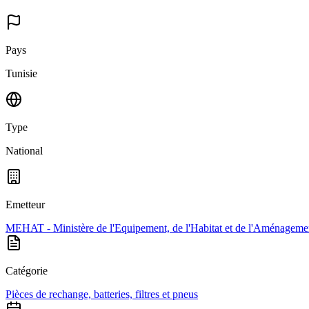
Pays
Tunisie
Type
National
Emetteur
MEHAT - Ministère de l'Equipement, de l'Habitat et de l'Aménagemen
Catégorie
Pièces de rechange, batteries, filtres et pneus