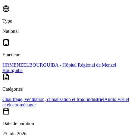
Type
National
Emetteur
HRMENZELBOURGUIBA - Hôpital Régional de Menzel
Bourguiba
Catégories
Chauffage, ventilation, climatisation et froid industriel
Audio-visuel
et électroménager
Date de parution
25 juin 2026