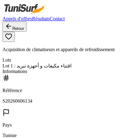
Appels d'offres
Résultats
Contact
Retour
Acquisition de climatiseurs et appareils de refroidissement
Lots
Lot
1
: اقتناء مكيفات و أجهزة تبريد
Informations
Référence
S20260606134
Pays
Tunisie