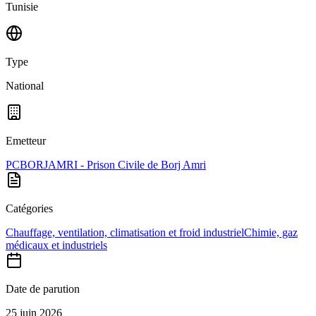
Tunisie
Type
National
Emetteur
PCBORJAMRI - Prison Civile de Borj Amri
Catégories
Chauffage, ventilation, climatisation et froid industriel
Chimie, gaz
médicaux et industriels
Date de parution
25 juin 2026