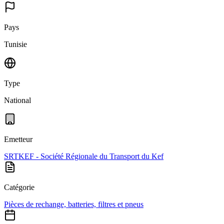
Pays
Tunisie
Type
National
Emetteur
SRTKEF - Société Régionale du Transport du Kef
Catégorie
Pièces de rechange, batteries, filtres et pneus