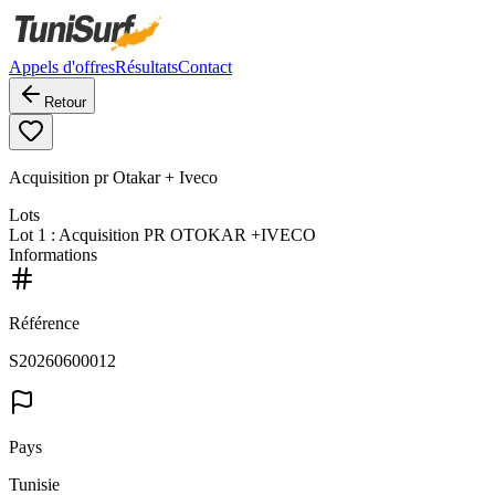
Appels d'offres
Résultats
Contact
Retour
Acquisition pr Otakar + Iveco
Lots
Lot
1
: Acquisition PR OTOKAR +IVECO
Informations
Référence
S20260600012
Pays
Tunisie