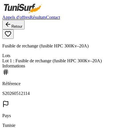
Appels d'offres
Résultats
Contact
Retour
Fusible de rechange (fusible HPC 300Kv–20A)
Lots
Lot
1
: Fusible de rechange (fusible HPC 300Kv–20A)
Informations
Référence
S20260512114
Pays
Tunisie