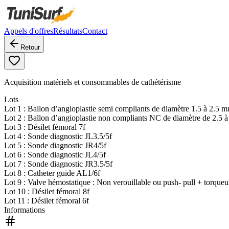
Appels d'offres
Résultats
Contact
Retour
Acquisition matériels et consommables de cathétérisme
Lots
Lot
1
: Ballon d’angioplastie semi compliants de diamètre 1.5 à 2.5 m
Lot
2
: Ballon d’angioplastie non compliants NC de diamètre de 2.5 à 
Lot
3
: Désilet fémoral 7f
Lot
4
: Sonde diagnostic JL3.5/5f
Lot
5
: Sonde diagnostic JR4/5f
Lot
6
: Sonde diagnostic JL4/5f
Lot
7
: Sonde diagnostic JR3.5/5f
Lot
8
: Catheter guide AL1/6f
Lot
9
: Valve hémostatique : Non verouillable ou push- pull + torqueu
Lot
10
: Désilet fémoral 8f
Lot
11
: Désilet fémoral 6f
Informations