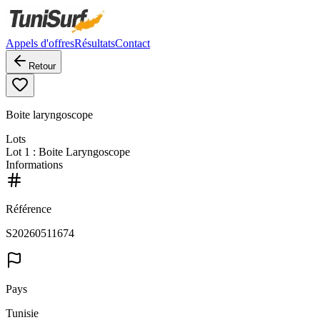
Appels d'offres
Résultats
Contact
Retour
Boite laryngoscope
Lots
Lot
1
: Boite Laryngoscope
Informations
Référence
S20260511674
Pays
Tunisie