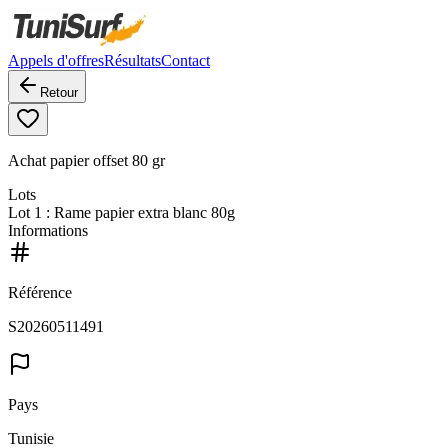
Appels d'offres
Résultats
Contact
Retour
Achat papier offset 80 gr
Lots
Lot
1
: Rame papier extra blanc 80g
Informations
Référence
S20260511491
Pays
Tunisie