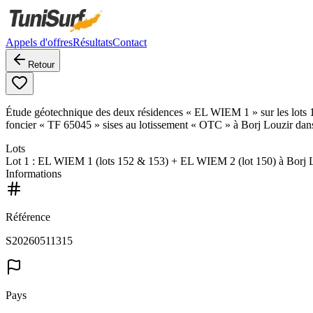
Appels d'offres
Résultats
Contact
Retour
Étude géotechnique des deux résidences « EL WIEM 1 » sur les lots 152
foncier « TF 65045 » sises au lotissement « OTC » à Borj Louzir dans
Lots
Lot
1
: EL WIEM 1 (lots 152 & 153) + EL WIEM 2 (lot 150) à Borj L
Informations
Référence
S20260511315
Pays