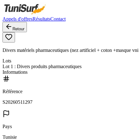
Appels d'offres
Résultats
Contact
Retour
Divers matériels pharmaceutiques (nez artificiel + coton +masque vni
Lots
Lot
1
: Divers produits pharmaceutiques
Informations
Référence
S20260511297
Pays
Tunisie