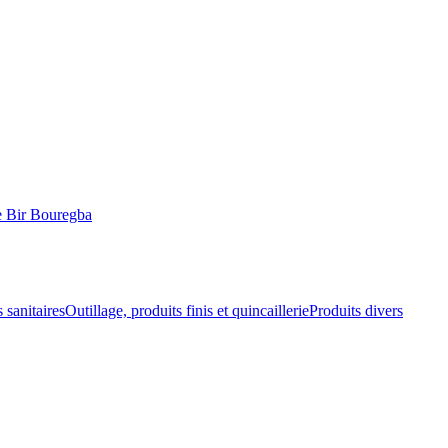
 Bir Bouregba
 sanitaires
Outillage, produits finis et quincaillerie
Produits divers