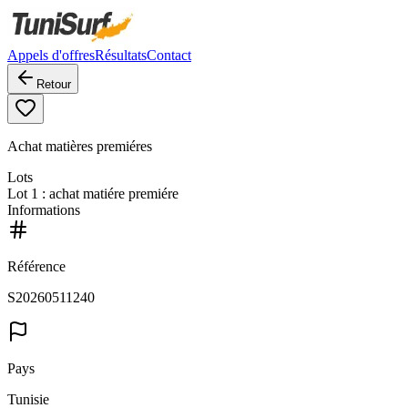
Appels d'offres
Résultats
Contact
Retour
Achat matières premiéres
Lots
Lot
1
: achat matiére premiére
Informations
Référence
S20260511240
Pays
Tunisie