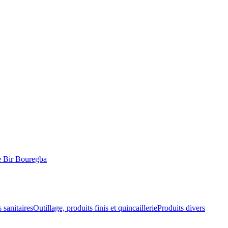
 Bir Bouregba
 sanitaires
Outillage, produits finis et quincaillerie
Produits divers