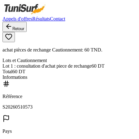
Appels d'offres
Résultats
Contact
Retour
achat pièces de rechange Cautionnement: 60 TND.
Lots et Cautionnement
Lot
1
: consultation d'achat piece de rechange
60 DT
Total
60 DT
Informations
Référence
S20260510573
Pays