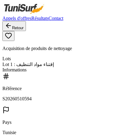
Appels d'offres
Résultats
Contact
Retour
Acquisition de produits de nettoyage
Lots
Lot
1
: إقتناء مواد التنظيف
Informations
Référence
S20260510594
Pays
Tunisie