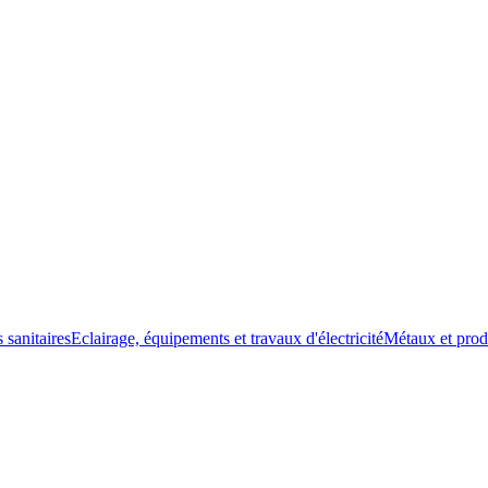
 sanitaires
Eclairage, équipements et travaux d'électricité
Métaux et prod