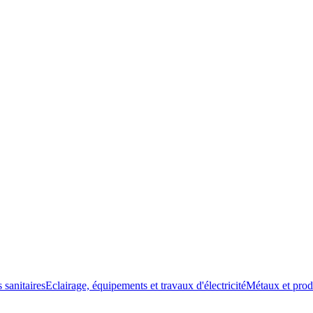
 sanitaires
Eclairage, équipements et travaux d'électricité
Métaux et prod