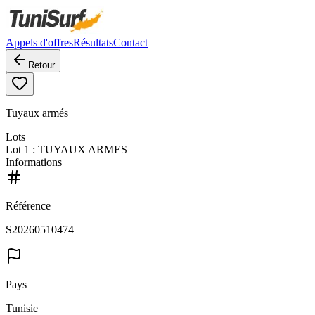
Appels d'offres
Résultats
Contact
Retour
Tuyaux armés
Lots
Lot
1
: TUYAUX ARMES
Informations
Référence
S20260510474
Pays
Tunisie