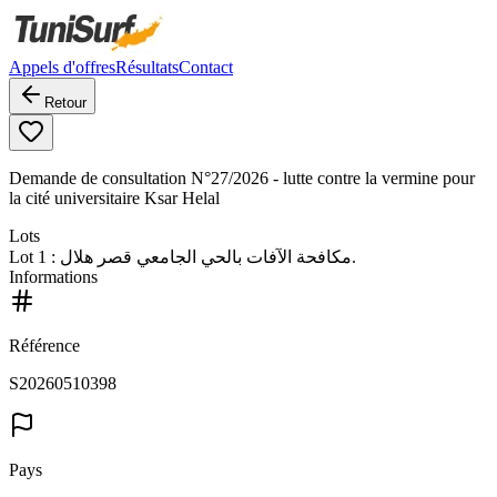
Appels d'offres
Résultats
Contact
Retour
Demande de consultation N°27/2026 - lutte contre la vermine pour
la cité universitaire Ksar Helal
Lots
Lot
1
: مكافحة الآفات بالحي الجامعي قصر هلال.
Informations
Référence
S20260510398
Pays