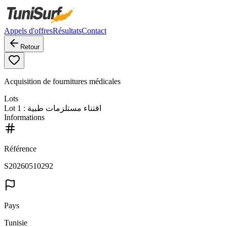
Appels d'offres
Résultats
Contact
Retour
Acquisition de fournitures médicales
Lots
Lot
1
: اقتناء مستلزمات طبية
Informations
Référence
S20260510292
Pays
Tunisie