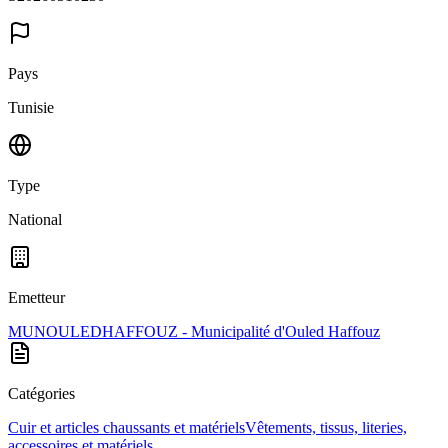
Pays
Tunisie
Type
National
Emetteur
MUNOULEDHAFFOUZ - Municipalité d'Ouled Haffouz
Catégories
Cuir et articles chaussants et matériels
Vêtements, tissus, literies,
accessoires et matériels