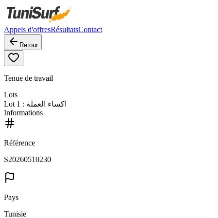
Appels d'offres
Résultats
Contact
Retour
Tenue de travail
Lots
Lot
1
: اكساء العملة
Informations
Référence
S20260510230
Pays
Tunisie