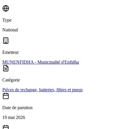
Type
National
Emetteur
MUNENFIDHA - Municipalité d'Enfidha
Catégorie
Pièces de rechange, batteries, filtres et pneus
Date de parution
19 mai 2026