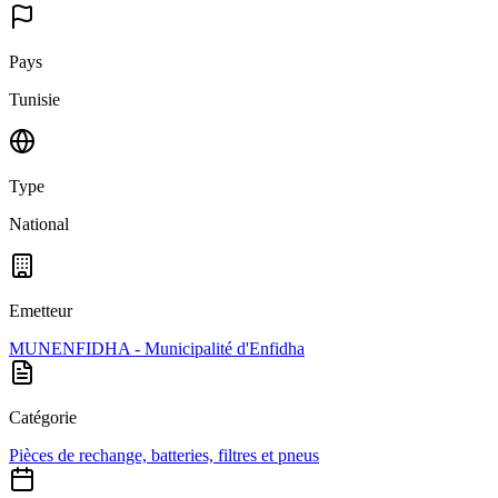
Pays
Tunisie
Type
National
Emetteur
MUNENFIDHA - Municipalité d'Enfidha
Catégorie
Pièces de rechange, batteries, filtres et pneus