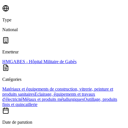
Type
National
Emetteur
HMGABES - Hôpital Militaire de Gabès
Catégories
Matériaux et équipements de construction, vitrerie, peinture et
produits sanitaires
Eclairage, équipements et travaux
d'électricité
Métaux et produits métallurgiques
Outillage, produits
finis et quincaillerie
Date de parution