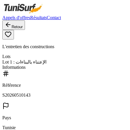
Appels d'offres
Résultats
Contact
Retour
L'entretien des constructions
Lots
Lot
1
: الإعتناء بالبناءات
Informations
Référence
S20260510143
Pays
Tunisie