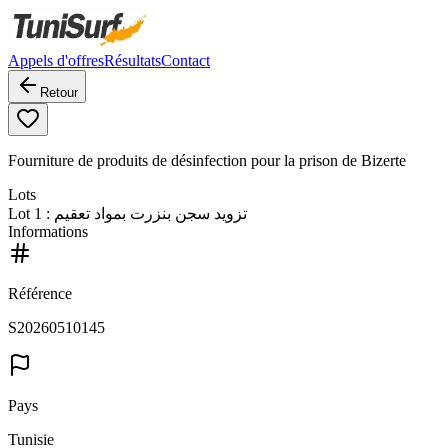
Appels d'offres
Résultats
Contact
Retour
Fourniture de produits de désinfection pour la prison de Bizerte
Lots
Lot
1
: تزويد سجن بنزرت بمواد تعقيم
Informations
Référence
S20260510145
Pays
Tunisie