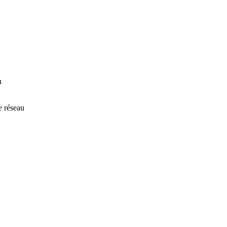
u
e réseau